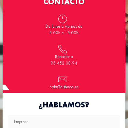
CONTACTO
De lunes a viernes de
8:00h a 18:00h
Barcelona
93 452 08 94
hola@disheco.es
¿HABLAMOS?