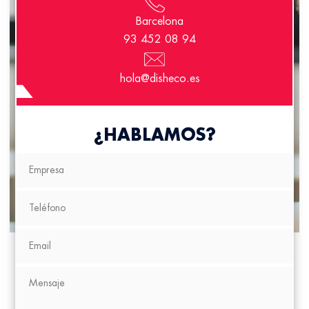
Barcelona
93 452 08 94
hola@disheco.es
¿HABLAMOS?