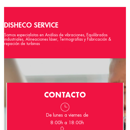
DISHECO SERVICE
Somos especialistas en Análisis de vibraciones, Equilibrados
industriales, Alineaciones láser, Termografías y Fabricación &
repación de turbinas
IR A LA WEB
CONTACTO
De lunes a viernes de
8:00h a 18:00h