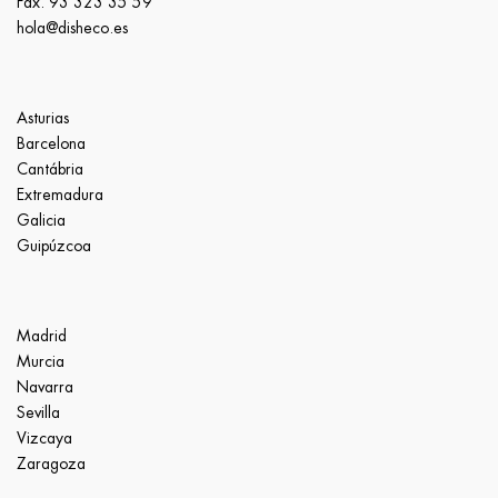
Fax. 93 323 35 59
hola@disheco.es
Asturias
Barcelona
Cantábria
Extremadura
Galicia
Guipúzcoa
Madrid
Murcia
Navarra
Sevilla
Vizcaya
Zaragoza