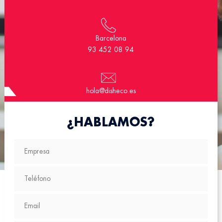
Barcelona
93 452 08 94
hola@disheco.es
¿HABLAMOS?