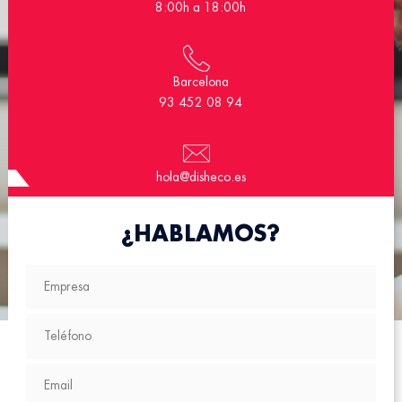
8:00h a 18:00h
Barcelona
93 452 08 94
hola@disheco.es
¿HABLAMOS?