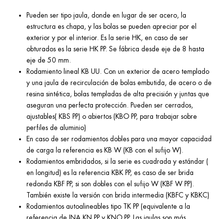
Pueden ser tipo jaula, donde en lugar de ser acero, la
estructura es chapa, y las bolas se pueden apreciar por el
exterior y por el interior. Es la serie HK, en caso de ser
obturados es la serie HK PP. Se fábrica desde eje de 8 hasta
eje de 50 mm.
Rodamiento lineal KB UU. Con un exterior de acero templado
y una jaula de recirculación de bolas embutida, de acero o de
resina sintética, bolas templadas de alta precisión y juntas que
aseguran una perfecta protección. Pueden ser cerrados,
ajustables( KBS PP) o abiertos (KBO PP, para trabajar sobre
perfiles de aluminio)
En caso de ser rodamientos dobles para una mayor capacidad
de carga la referencia es KB W (KB con el sufijo W).
Rodamientos embridados, si la serie es cuadrada y estándar (
en longitud) es la referencia KBK PP, es caso de ser brida
redonda KBF PP, si son dobles con el sufijo W (KBF W PP).
También existe la versión con brida intermedia (KBFC y KBKC)
Rodamientos autoalineables tipo TK PP (equivalente a la
referencia de INA KN PP y KNO PP. Las jaulas son más