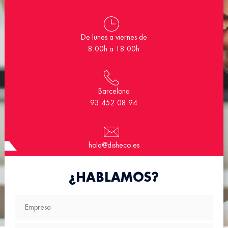
De lunes a viernes de
8:00h a 18:00h
Barcelona
93 452 08 94
hola@disheco.es
¿HABLAMOS?