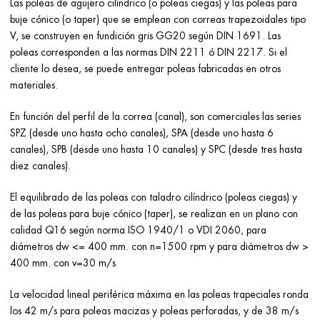
Las poleas de agujero cilíndrico (o poleas ciegas) y las poleas para
buje cónico (o taper) que se emplean con correas trapezoidales tipo
V, se construyen en fundición gris GG20 según DIN 1691. Las
poleas corresponden a las normas DIN 2211 ó DIN 2217. Si el
cliente lo desea, se puede entregar poleas fabricadas en otros
materiales.
En función del perfil de la correa (canal), son comerciales las series
SPZ (desde uno hasta ocho canales), SPA (desde uno hasta 6
canales), SPB (desde uno hasta 10 canales) y SPC (desde tres hasta
diez canales).
El equilibrado de las poleas con taladro cilíndrico (poleas ciegas) y
de las poleas para buje cónico (taper), se realizan en un plano con
calidad Q16 según norma ISO 1940/1 o VDI 2060, para
diámetros dw <= 400 mm. con n=1500 rpm y para diámetros dw >
400 mm. con v=30 m/s
La velocidad lineal periférica máxima en las poleas trapeciales ronda
los 42 m/s para poleas macizas y poleas perforadas, y de 38 m/s