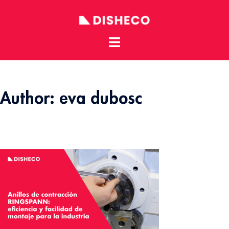
Toggle
Skip
menu
to
content
Author:
eva dubosc