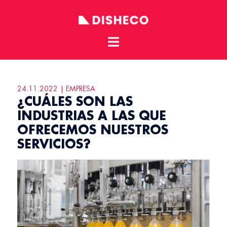
Toggle
Skip
menu
to
content
24.11.2022 | EMPRESA
¿CUÁLES SON LAS
INDUSTRIAS A LAS QUE
OFRECEMOS NUESTROS
SERVICIOS?