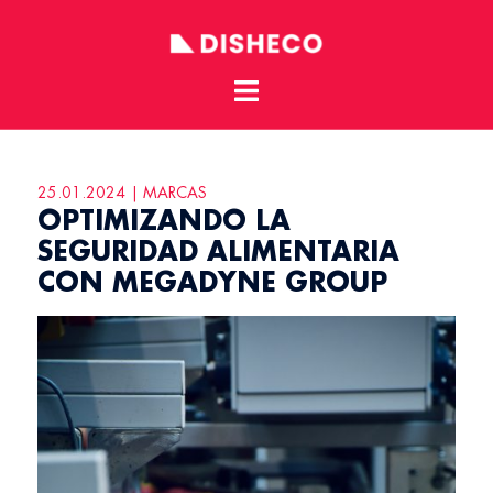
Toggle
Skip
menu
to
content
25.01.2024 | MARCAS
OPTIMIZANDO LA
SEGURIDAD ALIMENTARIA
CON MEGADYNE GROUP