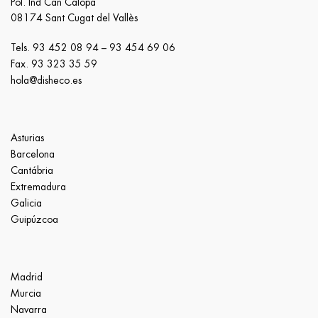
Pol. Ind Can Calopa
08174 Sant Cugat del Vallès
Tels.
93 452 08 94
–
93 454 69 06
Fax. 93 323 35 59
hola@disheco.es
Asturias
Barcelona
Cantábria
Extremadura
Galicia
Guipúzcoa
Madrid
Murcia
Navarra