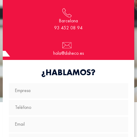
Barcelona
93 452 08 94
hola@disheco.es
¿HABLAMOS?