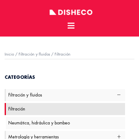
Toggle
Skip
menu
to
content
Inicio
/
Filtración y fluidos
/ Filtración
CATEGORÍAS
Filtración y fluidos
Filtración
Neumática, hidráulica y bombeo
Metrología y herramientas