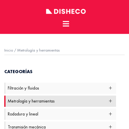
Toggle
Skip
menu
to
content
Inicio
/ Metrología y herramientas
CATEGORÍAS
Filtración y fluidos
Metrología y herramientas
Rodadura y lineal
Transmisión mecánica