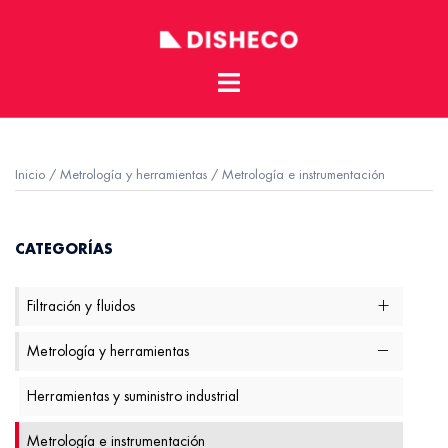
Toggle
Skip
menu
to
content
Inicio
/
Metrología y herramientas
/ Metrología e instrumentación
CATEGORÍAS
Filtración y fluidos
Metrología y herramientas
Herramientas y suministro industrial
Metrología e instrumentación