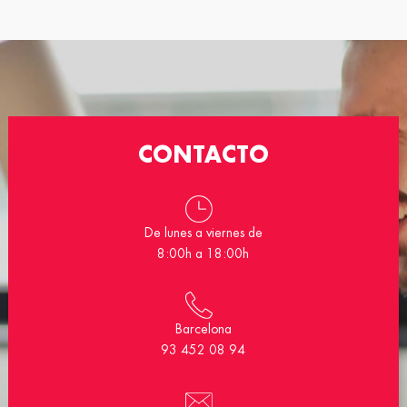
CONTACTO
De lunes a viernes de
8:00h a 18:00h
Barcelona
93 452 08 94