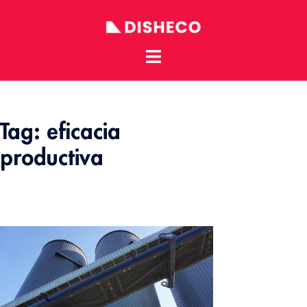
Toggle
Skip
menu
to
content
Tag:
eficacia
productiva