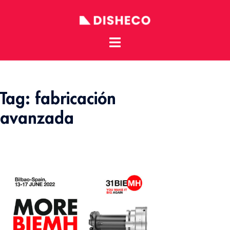
Toggle
Skip
menu
to
content
Tag:
fabricación
avanzada