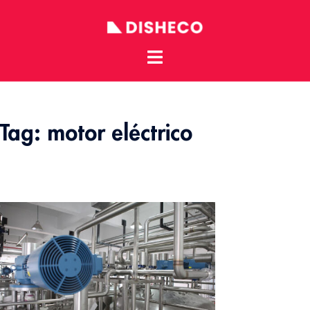
Toggle
Skip
menu
to
content
Tag:
motor eléctrico