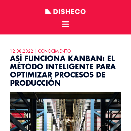
Toggle
Skip
menu
to
content
12.08.2022 | CONOCIMIENTO
ASÍ FUNCIONA KANBAN: EL
MÉTODO INTELIGENTE PARA
OPTIMIZAR PROCESOS DE
PRODUCCIÓN