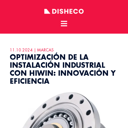
Toggle
Skip
menu
to
content
11.10.2024 | MARCAS
OPTIMIZACIÓN DE LA
INSTALACIÓN INDUSTRIAL
CON HIWIN: INNOVACIÓN Y
EFICIENCIA